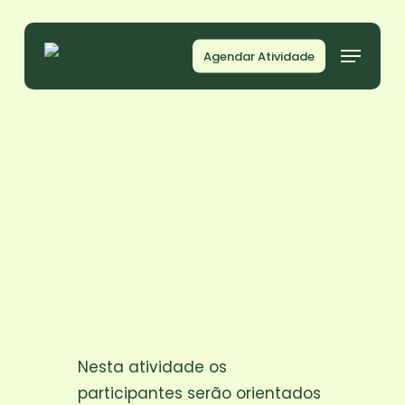
Skip
to
Menu
Agendar Atividade
main
content
Nesta atividade os
participantes serão orientados