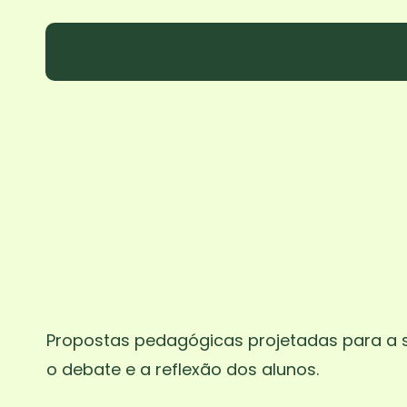
Skip
to
main
content
Propostas pedagógicas projetadas para a s
o debate e a reflexão dos alunos.