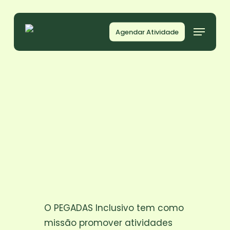
Skip
to
Menu
Agendar Atividade
main
content
O PEGADAS Inclusivo tem como
missão promover atividades