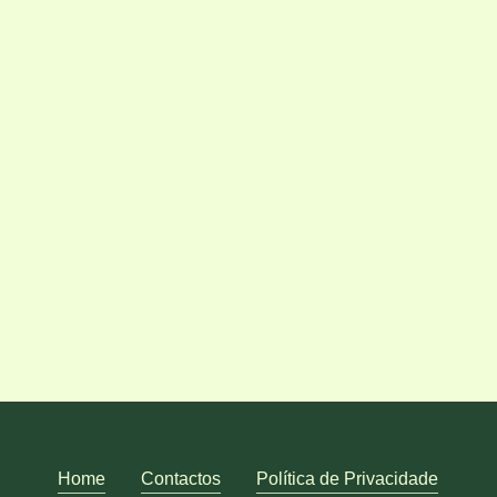
Inscreva-se através da
nossa Plataforma de
Agendamentos
Home
Contactos
Política de Privacidade