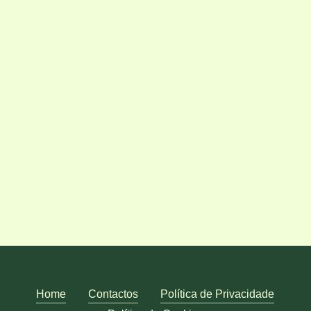
Inscreva-se através da
nossa Plataforma de
Agendamentos
Home
Contactos
Política de Privacidade