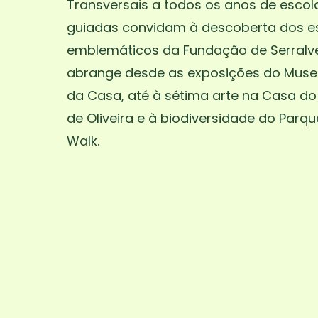
Transversais a todos os anos de escola
guiadas convidam à descoberta dos 
emblemáticos da Fundação de Serralv
abrange desde as exposições do Museu
da Casa, até à sétima arte na Casa d
de Oliveira e à biodiversidade do Parq
Walk.
Escolaridade:
1º Ciclo, 2º Ciclo, 3º Ciclo
Enquadramento:
Biologia, Cidadania, Ci
Física e Química, Geografia, História
Promotor:
Serralves