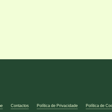
va-se através da nossa Plataforma de Agendam
e
Contactos
Política de Privacidade
Política de Co