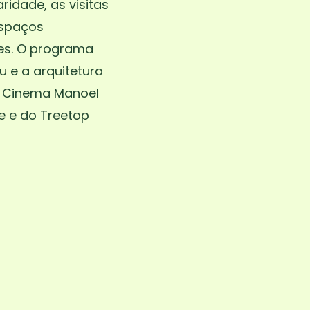
ridade, as visitas
espaços
es. O programa
 e a arquitetura
o Cinema Manoel
ue e do Treetop
, Secundário
ências Naturais, EVT,