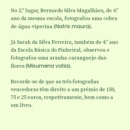
No 2.º lugar,
Bernardo Silva Magalhães
, do 4.º
ano da mesma escola, fotografou uma
cobra-
Natrix maura
de-água-viperina
(
).
Já
Sarah da Silva Ferreira
, também do 4.º ano
da Escola Básica do Pinheiral, observou e
fotografou uma
aranha-caranguejo-das-
Misumena vatia
flores
(
).
Recorde-se de que as três fotografias
vencedoras têm direito a um prémio de 150,
75 e 25 euros, respetivamente, bem como a
um livro.