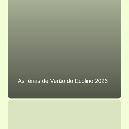
As férias de Verão do Ecolino 2026
“Ecolino
nas
Férias
da