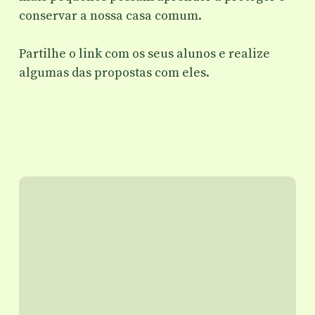
conservar a nossa casa comum.
Partilhe o link com os seus alunos e realize
algumas das propostas com eles.
Descarregue aqui
As
férias
de
Verão
do
Ecolino
2026