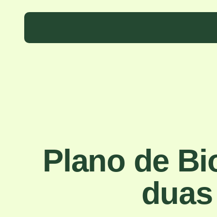
Skip
to
main
content
Plano de Bi
duas