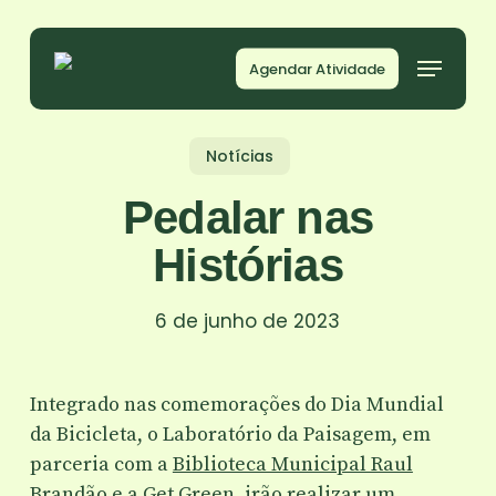
Skip
to
Agendar Atividade
main
content
Notícias
Pedalar nas
Histórias
6 de junho de 2023
Integrado nas comemorações do Dia Mundial
da Bicicleta, o Laboratório da Paisagem, em
parceria com a
Biblioteca Municipal Raul
Brandão
e a
Get Green
, irão realizar um