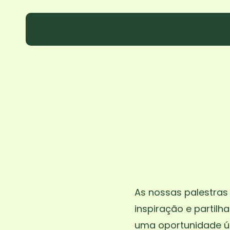
Skip
to
main
content
As nossas palestra
inspiração e partilh
uma oportunidade ún