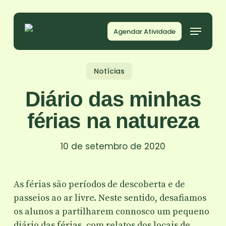
Skip
to
Agendar Atividade
main
content
Notícias
Diário das minhas
férias na natureza
10 de setembro de 2020
As férias são períodos de descoberta e de
passeios ao ar livre. Neste sentido, desafiamos
os alunos a partilharem connosco um pequeno
diário das férias, com relatos dos locais de