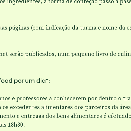
s ingredientes, a forma de confeção passo a passo 
as páginas (com indicação da turma e nome da e
t serão publicados, num pequeno livro de culiná
-food por um dia”
:
nos e professores a conhecerem por dentro o tr
s excedentes alimentares dos parceiros da área d
ento e entregas dos bens alimentares é efetuado p
das 18h30.