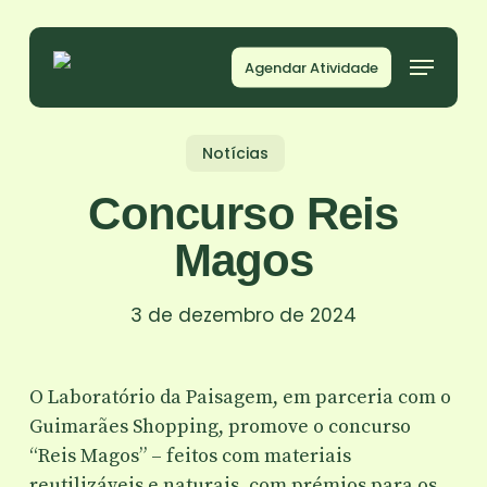
Skip
to
Agendar Atividade
main
content
Notícias
Concurso Reis
Magos
3 de dezembro de 2024
O Laboratório da Paisagem, em parceria com o
Guimarães Shopping, promove o concurso
“Reis Magos” – feitos com materiais
reutilizáveis e naturais, com prémios para os