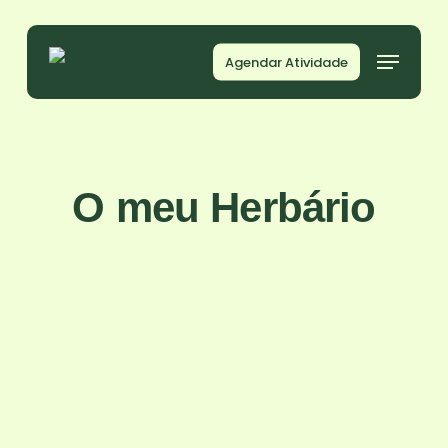
Skip
to
Menu
Agendar Atividade
main
content
O meu Herbário