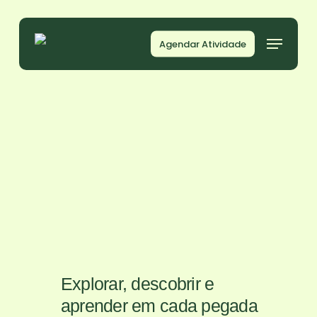
Skip
to
Menu
Agendar Atividade
main
content
Explorar, descobrir e
aprender em cada pegada