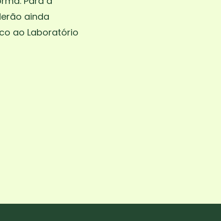
orma. Para a
derão ainda
co ao Laboratório
 2º Ciclo, 3º Ciclo,
ia, Ciências Naturais
uimarães,