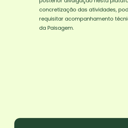
posterior divulgação nesta plataf
concretização das atividades, po
requisitar acompanhamento técni
da Paisagem.
Escolaridade:
Pré-Escolar, 1º Ciclo,
Secundário
Enquadramento:
Biologia, Cidadan
Promotor:
Câmara Municipal de G
Laboratório da Paisagem