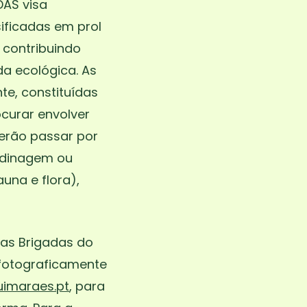
DAS visa
ificadas em prol
 contribuindo
a ecológica. As
te, constituídas
curar envolver
erão passar por
ardinagem ou
auna e flora),
las Brigadas do
 fotograficamente
imaraes.pt
, para