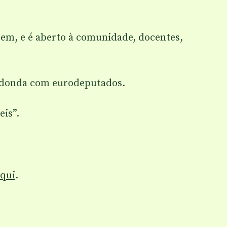
agem, e é aberto à comunidade, docentes,
redonda com eurodeputados.
is”.
qui
.