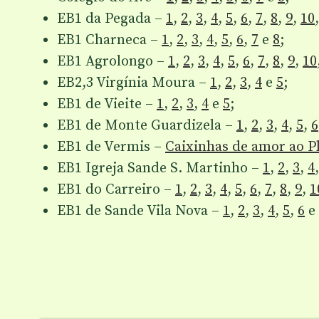
EB1 da Pegada –
1
,
2
,
3
,
4
,
5
,
6
,
7
,
8
,
9
,
10
EB1 Charneca –
1
,
2
,
3
,
4
,
5
,
6
,
7
e
8
;
EB1 Agrolongo –
1
,
2
,
3
,
4
,
5
,
6
,
7
,
8
,
9
,
10
EB2,3 Virgínia Moura –
1
,
2
,
3
,
4
e
5
;
EB1 de Vieite –
1
,
2
,
3
,
4
e
5
;
EB1 de Monte Guardizela –
1
,
2
,
3
,
4
,
5
,
6
EB1 de Vermis –
Caixinhas de amor ao P
EB1 Igreja Sande S. Martinho –
1
,
2
,
3
,
4
EB1 do Carreiro –
1
,
2
,
3
,
4
,
5
,
6
,
7
,
8
,
9
,
1
EB1 de Sande Vila Nova –
1
,
2
,
3
,
4
,
5
,
6
e