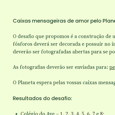
Caixas mensageiras de amor pelo Plan
O desafio que propomos é a construção de u
fósforos deverá ser decorada e possuir no 
deverão ser fotografadas abertas para se p
As fotografias deverão ser enviadas para:
pe
O Planeta espera pelas vossas caixas mensag
Resultados do desafio:
Colégio do Ave –
1
,
2
,
3
,
4
,
5
,
6
,
7
e
8
;